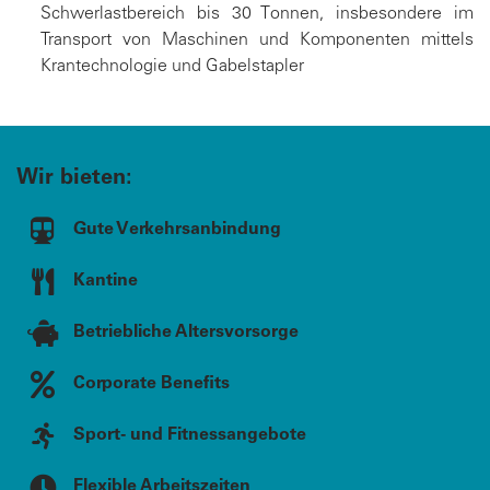
Schwerlastbereich bis 30 Tonnen, insbesondere im
Transport von Maschinen und Komponenten mittels
Krantechnologie und Gabelstapler
Wir bieten:
Gute Verkehrsanbindung
Kantine
Betriebliche Altersvorsorge
Corporate Benefits
Sport- und Fitnessangebote
Flexible Arbeitszeiten