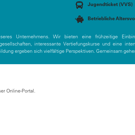
Jugendticket (VVS)
Betriebliche Altersv
eres Unternehmens. Wir bieten eine frühzeitige Einbin
rgesellschaften, interessante Vertiefungskurse und eine int
ldung ergeben sich vielfältige Perspektiven. Gemeinsam gehen 
er Online-Portal.